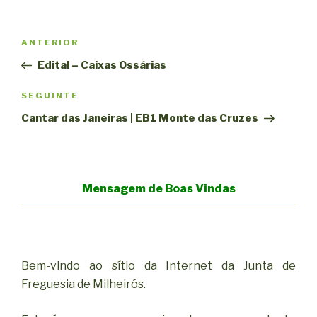
Navegação
Conteúdo
ANTERIOR
de
anterior
Edital – Caixas Ossárias
artigos
Conteúdo
SEGUINTE
seguinte
Cantar das Janeiras | EB1 Monte das Cruzes
Mensagem de Boas Vindas
Bem-vindo ao sítio da Internet da Junta de
Freguesia de Milheirós.