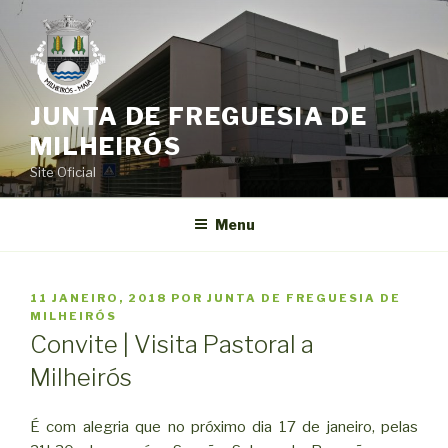
Saltar
para
o
conteúdo
JUNTA DE FREGUESIA DE
MILHEIRÓS
Site Oficial
Menu
PUBLICADO
11 JANEIRO, 2018
POR
JUNTA DE FREGUESIA DE
EM
MILHEIRÓS
Convite | Visita Pastoral a
Milheirós
É com alegria que no próximo dia 17 de janeiro, pelas