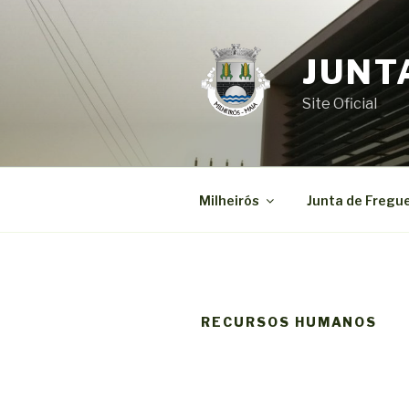
Saltar
para
o
JUNT
conteúdo
Site Oficial
Milheirós
Junta de Fregu
RECURSOS HUMANOS