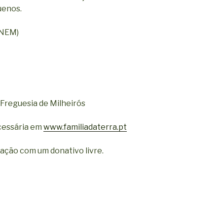
uenos.
INEM)
 Freguesia de Milheirós
cessária em
www.familiadaterra.pt
ração com um donativo livre.