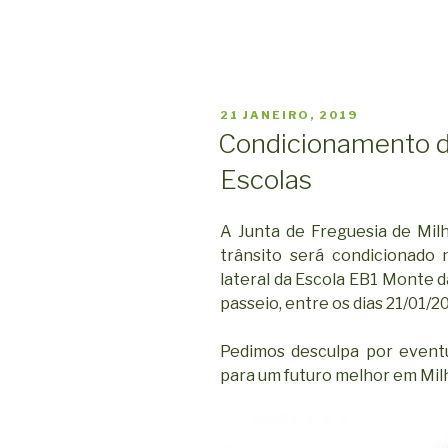
PUBLICADO
21 JANEIRO, 2019
EM
Condicionamento d
Escolas
A Junta de Freguesia de Milh
trânsito será condicionado 
lateral da Escola EB1 Monte d
passeio, entre os dias 21/01/2
Pedimos desculpa por eventu
para um futuro melhor em Milh