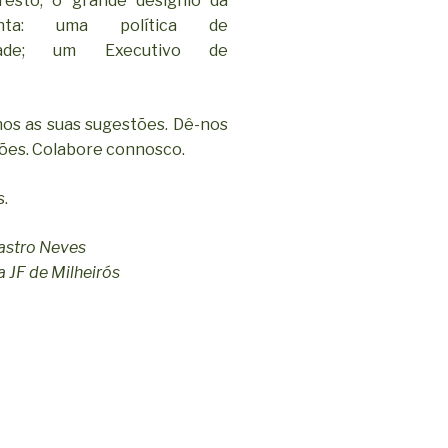
resto, o grande desígnio da
nta: uma política de
iedade; um Executivo de
os as suas sugestões. Dê-nos
iões. Colabore connosco.
s.
astro Neves
 JF de Milheirós