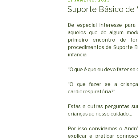
PUBLICADO
17 JANEIRO, 2019
EM
Suporte Básico de 
De especial interesse para
aqueles que de algum mod
primeiro encontro de fo
procedimentos de Suporte Bá
infância.
“O que é que eu devo fazer se 
“O que fazer se a crianç
cardiorespiratória?”
Estas e outras perguntas s
crianças ao nosso cuidado…
Por isso convidamos o Andr
explicar e praticar connos