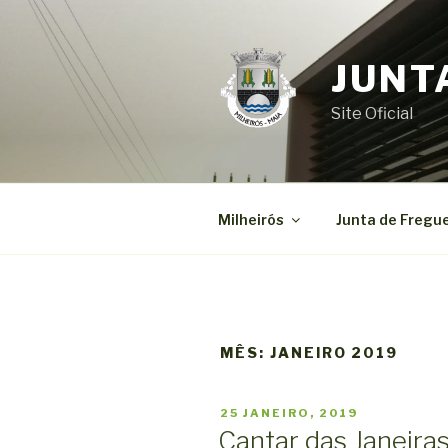
Saltar
para
o
JUNT
conteúdo
Site Oficial
Milheirós
Junta de Fregu
MÊS:
JANEIRO 2019
PUBLICADO
25 JANEIRO, 2019
EM
Cantar das Janeira