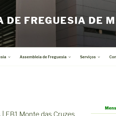
A DE FREGUESIA DE M
esia
Assembleia de Freguesia
Serviços
Con
Mens
s | EB1 Monte das Cruzes