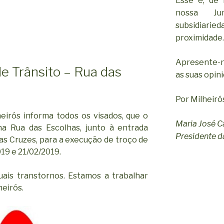
Esse é, de 
nossa Ju
subsidiar
proximidade.
Apresente-n
e Trânsito – Rua das
as suas opin
Por Milheiró
eirós informa todos os visados, que o
Maria José C
na Rua das Escolhas, junto à entrada
Presidente da
as Cruzes, para a execução de troço de
019 e 21/02/2019.
ais transtornos. Estamos a trabalhar
eirós.