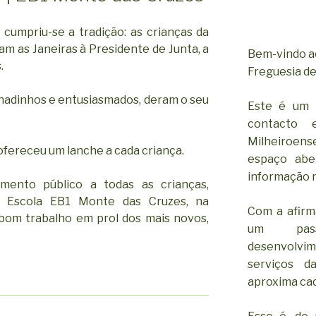
 cumpriu-se a tradição: as crianças da
m as Janeiras à Presidente de Junta, a
Bem-vindo ao
.
Freguesia de
inadinhos e entusiasmados, deram o seu
Este é um 
contacto 
Milheiroen
 ofereceu um lanche a cada criança.
espaço abe
informação r
mento público a todas as crianças,
da Escola EB1 Monte das Cruzes, na
Com a afirm
bom trabalho em prol dos mais novos,
um pass
desenvolv
serviços d
aproxima cad