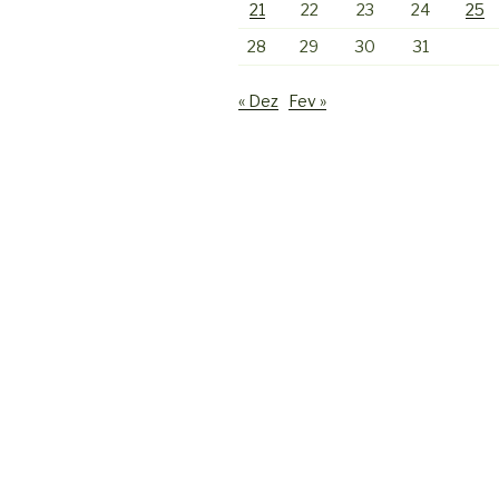
21
22
23
24
25
28
29
30
31
« Dez
Fev »