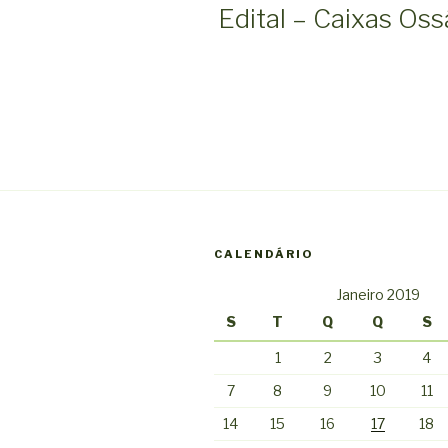
EM
Edital – Caixas Oss
CALENDÁRIO
Janeiro 2019
S
T
Q
Q
S
1
2
3
4
7
8
9
10
11
14
15
16
17
18