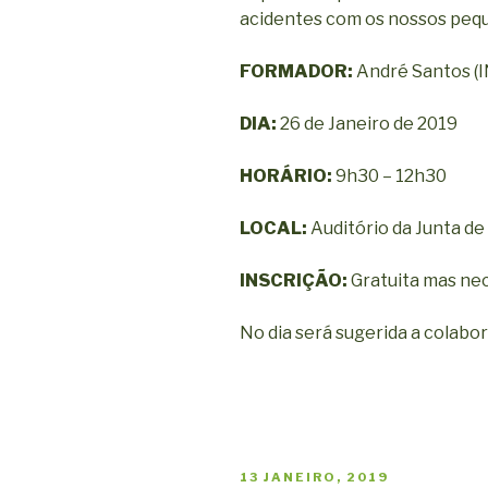
acidentes com os nossos peq
FORMADOR:
André Santos (
DIA:
26 de Janeiro de 2019
HORÁRIO:
9h30 – 12h30
LOCAL:
Auditório da Junta de
INSCRIÇÃO:
Gratuita mas ne
No dia será sugerida a colabo
PUBLICADO
13 JANEIRO, 2019