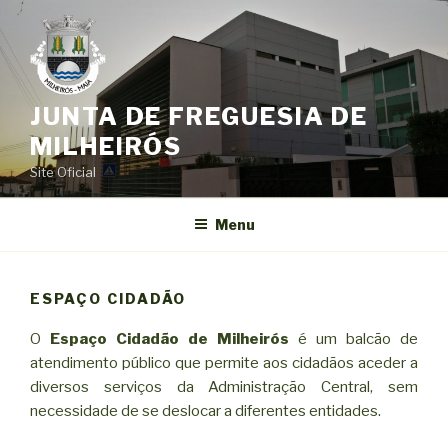
Saltar
para
o
conteúdo
JUNTA DE FREGUESIA DE
MILHEIRÓS
Site Oficial
Menu
ESPAÇO CIDADÃO
O
Espaço Cidadão de Milheirós
é um balcão de
atendimento público que permite aos cidadãos aceder a
diversos serviços da Administração Central, sem
necessidade de se deslocar a diferentes entidades.