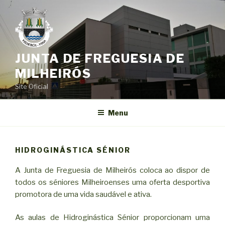
Saltar
para
o
conteúdo
JUNTA DE FREGUESIA DE
MILHEIRÓS
Site Oficial
Menu
HIDROGINÁSTICA SÉNIOR
A Junta de Freguesia de Milheirós coloca ao dispor de
todos os séniores Milheiroenses uma oferta desportiva
promotora de uma vida saudável e ativa.
As aulas de Hidroginástica Sénior proporcionam uma