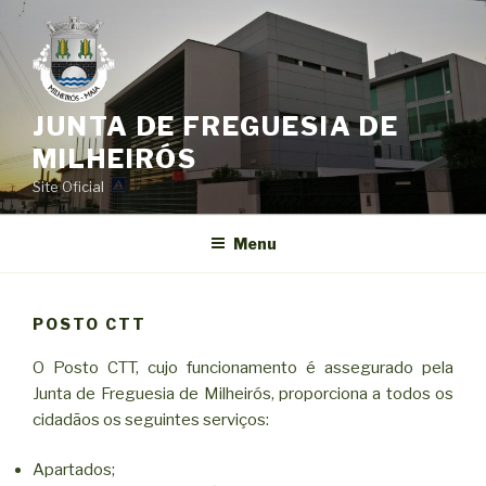
Saltar
para
o
conteúdo
JUNTA DE FREGUESIA DE
MILHEIRÓS
Site Oficial
Menu
POSTO CTT
O Posto CTT, cujo funcionamento é assegurado pela
Junta de Freguesia de Milheirós, proporciona a todos os
cidadãos os seguintes serviços:
Apartados;