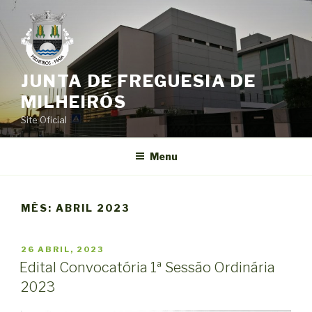
Saltar
para
o
conteúdo
JUNTA DE FREGUESIA DE
MILHEIRÓS
Site Oficial
Menu
MÊS:
ABRIL 2023
PUBLICADO
26 ABRIL, 2023
EM
Edital Convocatória 1ª Sessão Ordinária
2023