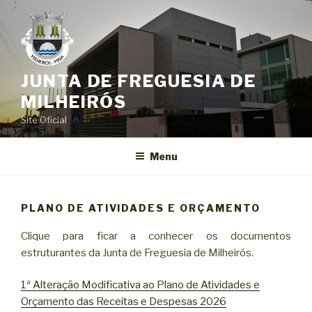
Saltar
para
o
conteúdo
JUNTA DE FREGUESIA DE
MILHEIRÓS
Site Oficial
Menu
PLANO DE ATIVIDADES E ORÇAMENTO
Clique para ficar a conhecer os documentos
estruturantes da Junta de Freguesia de Milheirós.
1ª Alteração Modificativa ao Plano de Atividades e
Orçamento das Receitas e Despesas 2026