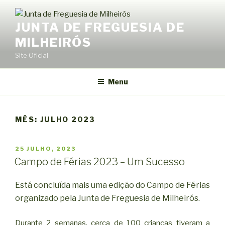
Saltar
para
JUNTA DE FREGUESIA DE
o
MILHEIRÓS
conteúdo
Site Oficial
Menu
MÊS:
JULHO 2023
PUBLICADO
25 JULHO, 2023
EM
Campo de Férias 2023 – Um Sucesso
Está concluída mais uma edição do Campo de Férias
organizado pela Junta de Freguesia de Milheirós.
Durante 2 semanas, cerca de 100 crianças tiveram a