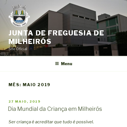
Saltar
para
o
conteúdo
JUNTA DE FREGUESIA DE
MILHEIRÓS
Site Oficial
Menu
MÊS:
MAIO 2019
PUBLICADO
27 MAIO, 2019
EM
Dia Mundial da Criança em Milheirós
Ser criança é acreditar que tudo é possível.