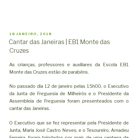
PUBLICADO
18 JANEIRO, 2018
EM
Cantar das Janeiras | EB1 Monte das
Cruzes
As crianças, professores e auxiliares da Escola EB1
Monte das Cruzes estão de parabéns.
No passado dia 12 de janeiro pelas 15h00, o Executivo
da Junta de Freguesia de Milheirós e o Presidente da
Assembleia de Freguesia foram presenteados com o
cantar das Janeiras.
O Executivo que se fez representar pela Presidente de
Junta, Maria José Castro Neves, e o Tesoureiro, Amadeu
Ferreira, foram brindados por mais de uma centena de