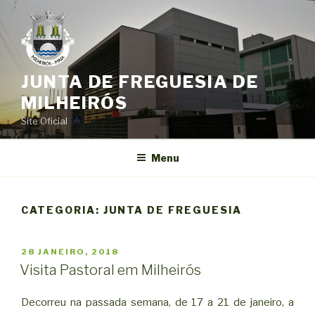
Saltar
para
o
conteúdo
JUNTA DE FREGUESIA DE
MILHEIRÓS
Site Oficial
Menu
CATEGORIA:
JUNTA DE FREGUESIA
PUBLICADO
28 JANEIRO, 2018
EM
Visita Pastoral em Milheirós
Decorreu na passada semana, de 17 a 21 de janeiro, a