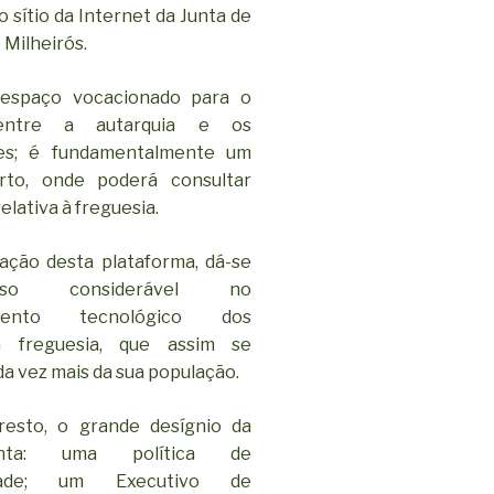
 sítio da Internet da Junta de
 Milheirós.
espaço vocacionado para o
entre a autarquia e os
ses; é fundamentalmente um
rto, onde poderá consultar
elativa à freguesia.
ação desta plataforma, dá-se
o considerável no
imento tecnológico dos
a freguesia, que assim se
a vez mais da sua população.
resto, o grande desígnio da
nta: uma política de
iedade; um Executivo de