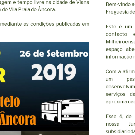
agem e tempo livre na cidade de Viana
Bem-vindo ao
e de Vila Praia de Âncora.
Freguesia de
, mediante as condições publicadas em
Este é um 
contacto 
Milheiroen
espaço abe
informação r
Com a afirm
um pass
desenvolv
serviços d
aproxima cad
Esse é, de 
nossa Ju
subsidiar