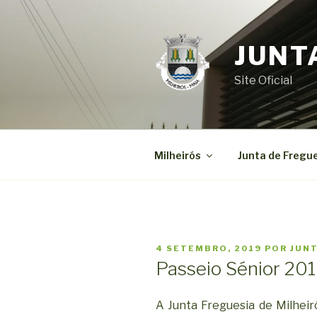
Saltar
para
o
JUNT
conteúdo
Site Oficial
Milheirós
Junta de Fregu
PUBLICADO
4 SETEMBRO, 2019
POR
JUNT
EM
Passeio Sénior 20
A Junta Freguesia de Milhei