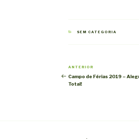
CATEGORIAS
SEM CATEGORIA
Navegação
Conteúdo
ANTERIOR
de
anterior
Campo de Férias 2019 – Aleg
Total!
artigos