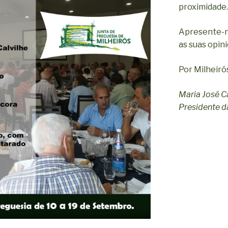
proximidade.
Apresente-n
as suas opin
Por Milheiró
Maria José C
Presidente da