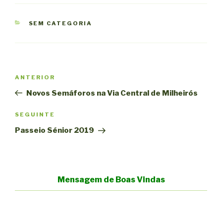
CATEGORIAS
SEM CATEGORIA
Navegação
Conteúdo
ANTERIOR
de
anterior
Novos Semáforos na Via Central de Milheirós
artigos
Conteúdo
SEGUINTE
seguinte
Passeio Sénior 2019
Mensagem de Boas Vindas