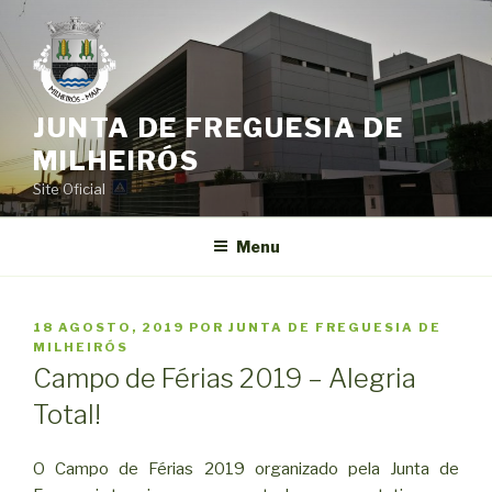
Saltar
para
o
conteúdo
JUNTA DE FREGUESIA DE
MILHEIRÓS
Site Oficial
Menu
PUBLICADO
18 AGOSTO, 2019
POR
JUNTA DE FREGUESIA DE
EM
MILHEIRÓS
Campo de Férias 2019 – Alegria
Total!
O Campo de Férias 2019 organizado pela Junta de