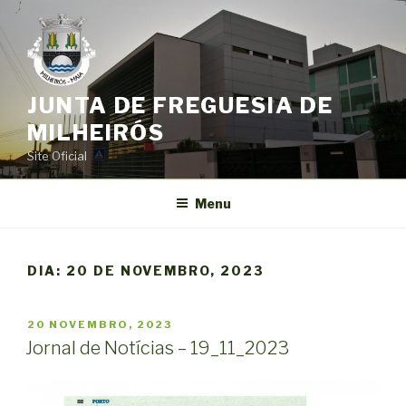
Saltar
para
o
conteúdo
JUNTA DE FREGUESIA DE
MILHEIRÓS
Site Oficial
Menu
DIA:
20 DE NOVEMBRO, 2023
PUBLICADO
20 NOVEMBRO, 2023
EM
Jornal de Notícias – 19_11_2023