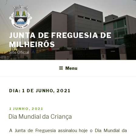
Saltar
para
o
conteúdo
JUNTA DE FREGUESIA DE
MILHEIRÓS
Site Oficial
Menu
DIA:
1 DE JUNHO, 2021
PUBLICADO
1 JUNHO, 2021
EM
Dia Mundial da Criança
A Junta de Freguesia assinalou hoje o Dia Mundial da