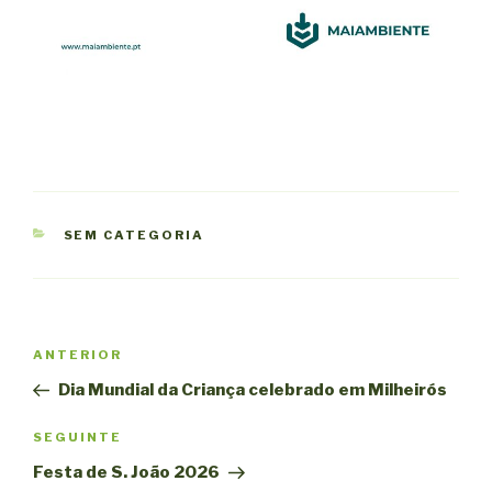
CATEGORIAS
SEM CATEGORIA
Navegação
Conteúdo
ANTERIOR
de
anterior
Dia Mundial da Criança celebrado em Milheirós
artigos
Conteúdo
SEGUINTE
seguinte
Festa de S. João 2026