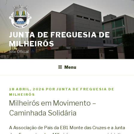
Saltar
para
o
conteúdo
JUNTA DE FREGUESIA DE
MILHEIRÓS
Site Oficial
Menu
PUBLICADO
18 ABRIL, 2026
POR
JUNTA DE FREGUESIA DE
EM
MILHEIRÓS
Milheirós em Movimento –
Caminhada Solidária
A Associação de Pais da EB1 Monte das Cruzes e a Junta