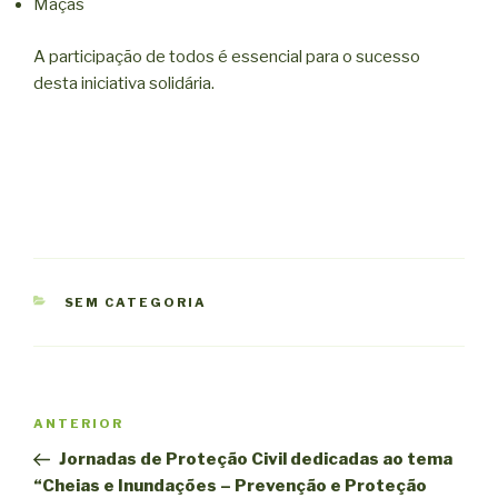
Maçãs
A participação de todos é essencial para o sucesso
desta iniciativa solidária.
CATEGORIAS
SEM CATEGORIA
Navegação
Conteúdo
ANTERIOR
de
anterior
Jornadas de Proteção Civil dedicadas ao tema
artigos
“Cheias e Inundações – Prevenção e Proteção