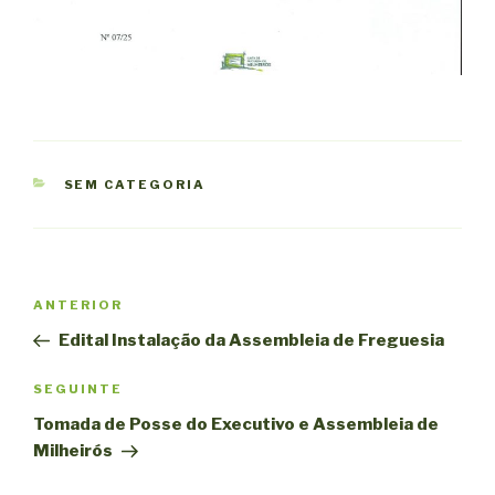
CATEGORIAS
SEM CATEGORIA
Navegação
Conteúdo
ANTERIOR
de
anterior
Edital Instalação da Assembleia de Freguesia
artigos
Conteúdo
SEGUINTE
seguinte
Tomada de Posse do Executivo e Assembleia de
Milheirós