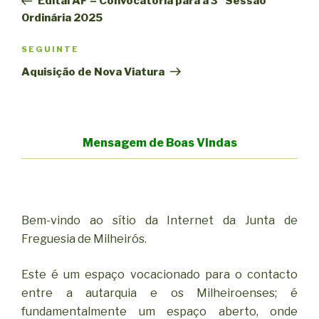
Edital AF – Convocatória para a 3ª Sessão
artigos
Ordinária 2025
Conteúdo
SEGUINTE
seguinte
Aquisição de Nova Viatura
Mensagem de Boas Vindas
Bem-vindo ao sítio da Internet da Junta de
Freguesia de Milheirós.
Este é um espaço vocacionado para o contacto
entre a autarquia e os Milheiroenses; é
fundamentalmente um espaço aberto, onde