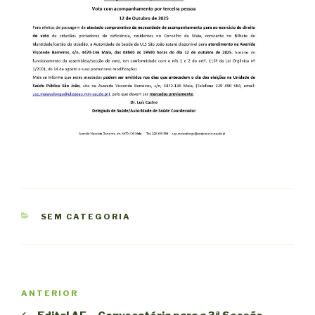
CATEGORIAS
SEM CATEGORIA
Navegação
Conteúdo
ANTERIOR
de
anterior