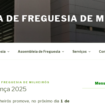
A DE FREGUESIA DE M
esia
Assembleia de Freguesia
Serviços
Con
 FREGUESIA DE MILHEIRÓS
Mens
ança 2025
lheirós promove, no próximo dia
1 de