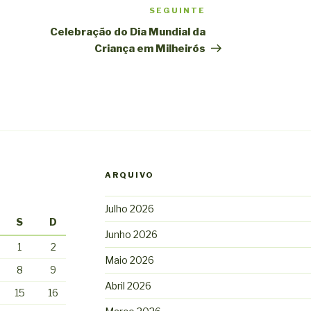
SEGUINTE
Conteúdo
seguinte
Celebração do Dia Mundial da
Criança em Milheirós
ARQUIVO
Julho 2026
S
D
Junho 2026
1
2
Maio 2026
8
9
Abril 2026
15
16