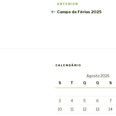
Navegação
Conteúdo
ANTERIOR
de
anterior
Campo de Férias 2025
artigos
CALENDÁRIO
Agosto 2026
S
T
Q
Q
S
3
4
5
6
7
10
11
12
13
14