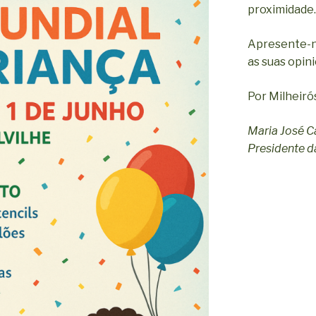
proximidade.
Apresente-n
as suas opin
Por Milheiró
Maria José C
Presidente da