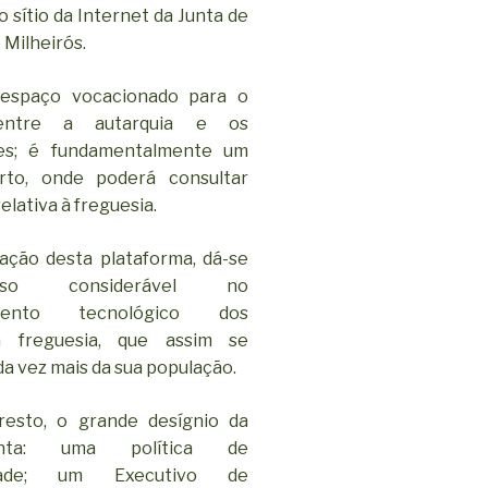
 sítio da Internet da Junta de
 Milheirós.
espaço vocacionado para o
entre a autarquia e os
ses; é fundamentalmente um
rto, onde poderá consultar
elativa à freguesia.
ação desta plataforma, dá-se
o considerável no
imento tecnológico dos
a freguesia, que assim se
a vez mais da sua população.
resto, o grande desígnio da
nta: uma política de
iedade; um Executivo de