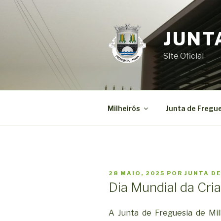
Saltar
para
o
JUNT
conteúdo
Site Oficial
Milheirós
Junta de Fregu
PUBLICADO
28 MAIO, 2025
POR
JUNTA DE
EM
Dia Mundial da Cri
A Junta de Freguesia de Mi