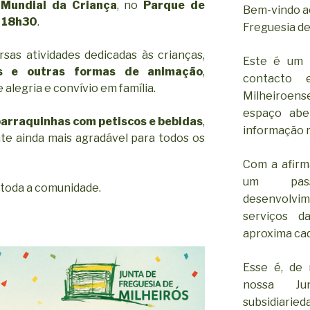
 Mundial da Criança
, no
Parque de
Bem-vindo ao
s 18h30
.
Freguesia de
rsas atividades dedicadas às crianças,
Este é um 
gos e outras formas de animação
,
contacto 
legria e convívio em família.
Milheiroen
espaço abe
arraquinhas com petiscos e bebidas
,
informação r
te ainda mais agradável para todos os
Com a afirm
um pass
toda a comunidade.
desenvolv
serviços d
aproxima cad
Esse é, de 
nossa Ju
subsidiar