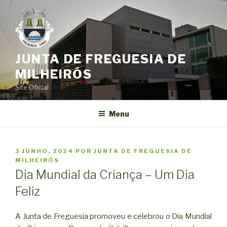
Saltar
para
o
conteúdo
JUNTA DE FREGUESIA DE
MILHEIRÓS
Site Oficial
Menu
PUBLICADO
3 JUNHO, 2024
POR
JUNTA DE FREGUESIA DE
EM
MILHEIRÓS
Dia Mundial da Criança – Um Dia
Feliz
A Junta de Freguesia promoveu e celebrou o Dia Mundial