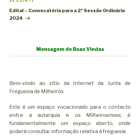
Conteúdo
SEGUINTE
seguinte
Edital – Convocatória para a 2ª Sessão Ordinária
2024
Mensagem de Boas Vindas
Bem-vindo ao sítio da Internet da Junta de
Freguesia de Milheirós.
Este é um espaço vocacionado para o contacto
entre a autarquia e os Milheiroenses; é
fundamentalmente um espaço aberto, onde
poderá consultar informação relativa à freguesia.