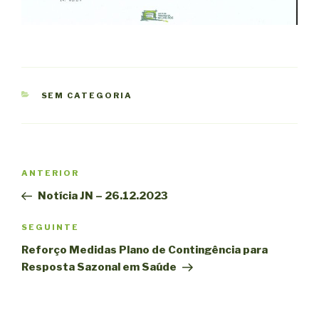
CATEGORIAS
SEM CATEGORIA
Navegação
Conteúdo
ANTERIOR
de
anterior
Notícia JN – 26.12.2023
artigos
Conteúdo
SEGUINTE
seguinte
Reforço Medidas Plano de Contingência para
Resposta Sazonal em Saúde