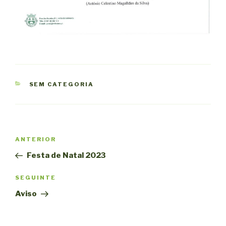
CATEGORIAS
SEM CATEGORIA
Navegação
Conteúdo
ANTERIOR
de
anterior
Festa de Natal 2023
artigos
Conteúdo
SEGUINTE
seguinte
Aviso