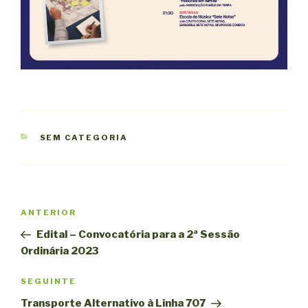
CATEGORIAS
SEM CATEGORIA
Navegação
Conteúdo
ANTERIOR
de
anterior
Edital – Convocatória para a 2ª Sessão
artigos
Ordinária 2023
Conteúdo
SEGUINTE
seguinte
Transporte Alternativo à Linha 707