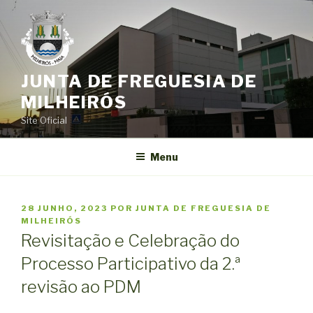
Saltar
para
o
conteúdo
JUNTA DE FREGUESIA DE
MILHEIRÓS
Site Oficial
Menu
PUBLICADO
28 JUNHO, 2023
POR
JUNTA DE FREGUESIA DE
EM
MILHEIRÓS
Revisitação e Celebração do
Processo Participativo da 2.ª
revisão ao PDM