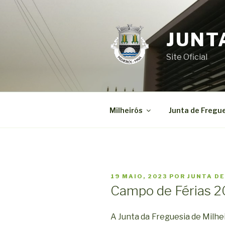
Saltar
para
o
JUNT
conteúdo
Site Oficial
Milheirós
Junta de Fregu
PUBLICADO
19 MAIO, 2023
POR
JUNTA DE
EM
Campo de Férias 
A Junta da Freguesia de Milhe