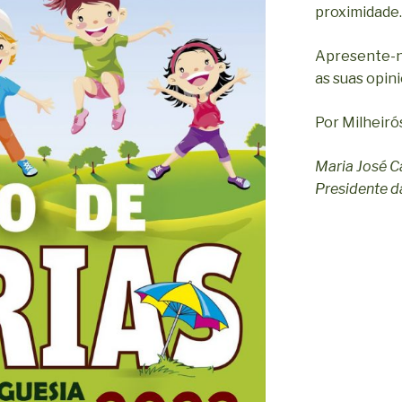
proximidade.
Apresente-n
as suas opin
Por Milheiró
Maria José C
Presidente da