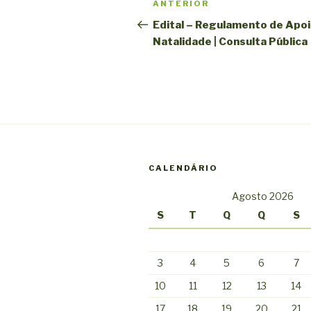
Conteúdo
ANTERIOR
de
anterior
Edital – Regulamento de Apoi
Natalidade | Consulta Pública
artigos
CALENDÁRIO
Agosto 2026
S
T
Q
Q
S
3
4
5
6
7
10
11
12
13
14
17
18
19
20
21