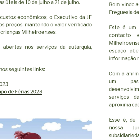
as úteis de 10 de julho a 21 de julho.
Bem-vindo ao
Freguesia de
custos económicos, o Executivo da JF
os preços, mantendo o valor verificado
Este é um 
 crianças Milheiroenses.
contacto 
Milheiroen
 abertas nos serviços da autarquia,
espaço abe
informação r
nos seguintes links:
Com a afirm
um pass
2023
desenvolv
po de Férias 2023
serviços d
aproxima cad
Esse é, de 
nossa Ju
subsidiar