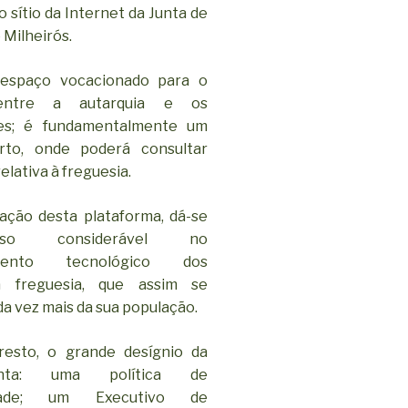
 sítio da Internet da Junta de
 Milheirós.
espaço vocacionado para o
entre a autarquia e os
ses; é fundamentalmente um
rto, onde poderá consultar
elativa à freguesia.
ação desta plataforma, dá-se
o considerável no
imento tecnológico dos
a freguesia, que assim se
a vez mais da sua população.
resto, o grande desígnio da
nta: uma política de
iedade; um Executivo de