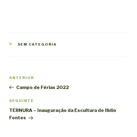
CATEGORIAS
SEM CATEGORIA
Navegação
Conteúdo
ANTERIOR
de
anterior
Campo de Férias 2022
artigos
Conteúdo
SEGUINTE
seguinte
TERNURA – Inauguração da Escultura de Ilídio
Fontes