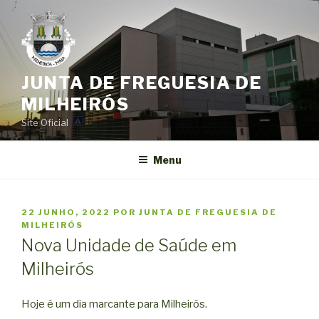
Saltar
para
o
conteúdo
JUNTA DE FREGUESIA DE
MILHEIRÓS
Site Oficial
Menu
PUBLICADO
22 JUNHO, 2022
POR
JUNTA DE FREGUESIA DE
EM
MILHEIRÓS
Nova Unidade de Saúde em
Milheirós
Hoje é um dia marcante para Milheirós.