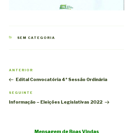
CATEGORIAS
SEM CATEGORIA
Navegação
Conteúdo
ANTERIOR
de
anterior
Edital Convocatória 4ª Sessão Ordinária
artigos
Conteúdo
SEGUINTE
seguinte
Informação – Eleições Legislativas 2022
Mensagem de Boas Vindas