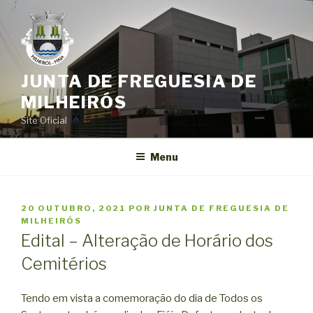
Saltar
para
o
conteúdo
JUNTA DE FREGUESIA DE
MILHEIRÓS
Site Oficial
Menu
PUBLICADO
20 OUTUBRO, 2021
POR
JUNTA DE FREGUESIA DE
EM
MILHEIRÓS
Edital – Alteração de Horário dos
Cemitérios
Tendo em vista a comemoração do dia de Todos os