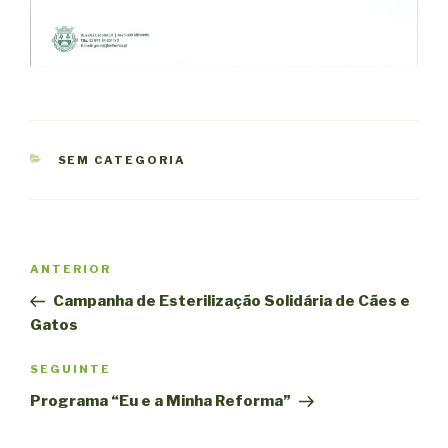
CATEGORIAS
SEM CATEGORIA
Navegação
Conteúdo
ANTERIOR
de
anterior
Campanha de Esterilização Solidária de Cães e
artigos
Gatos
Conteúdo
SEGUINTE
seguinte
Programa “Eu e a Minha Reforma”