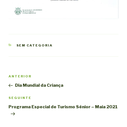
CATEGORIAS
SEM CATEGORIA
Navegação
Conteúdo
ANTERIOR
de
anterior
Dia Mundial da Criança
artigos
Conteúdo
SEGUINTE
seguinte
Programa Especial de Turismo Sénior – Maia 2021