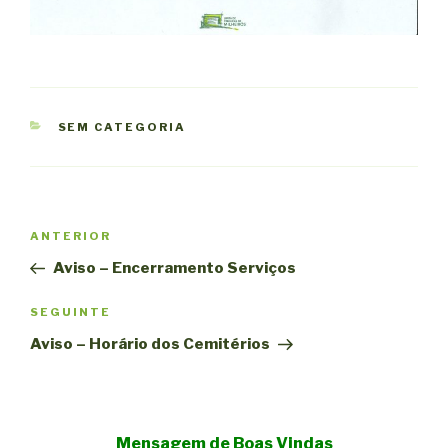
CATEGORIAS
SEM CATEGORIA
Navegação
Conteúdo
ANTERIOR
de
anterior
Aviso – Encerramento Serviços
artigos
Conteúdo
SEGUINTE
seguinte
Aviso – Horário dos Cemitérios
Mensagem de Boas Vindas