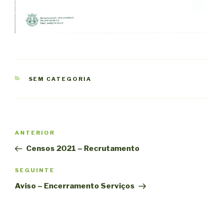
CATEGORIAS
SEM CATEGORIA
Navegação
Conteúdo
ANTERIOR
de
anterior
Censos 2021 – Recrutamento
artigos
Conteúdo
SEGUINTE
seguinte
Aviso – Encerramento Serviços