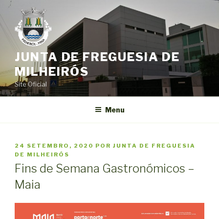
Saltar
para
o
conteúdo
JUNTA DE FREGUESIA DE
MILHEIRÓS
Site Oficial
Menu
PUBLICADO
24 SETEMBRO, 2020
POR
JUNTA DE FREGUESIA
EM
DE MILHEIRÓS
Fins de Semana Gastronómicos –
Maia