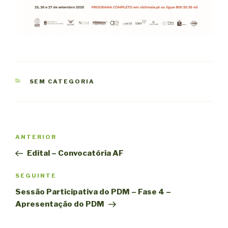
CATEGORIAS
SEM CATEGORIA
Navegação
Conteúdo
ANTERIOR
de
anterior
Edital – Convocatória AF
artigos
Conteúdo
SEGUINTE
seguinte
Sessão Participativa do PDM – Fase 4 –
Apresentação do PDM