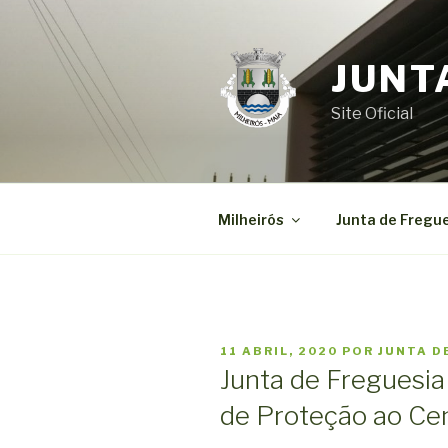
Saltar
para
o
JUNT
conteúdo
Site Oficial
Milheirós
Junta de Fregu
PUBLICADO
11 ABRIL, 2020
POR
JUNTA D
EM
Junta de Freguesi
de Proteção ao Ce