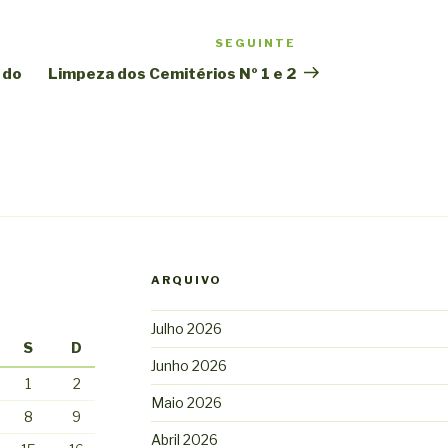
SEGUINTE
Conteúdo
seguinte
 do
Limpeza dos Cemitérios Nº 1 e 2
ARQUIVO
Julho 2026
S
D
Junho 2026
1
2
Maio 2026
8
9
Abril 2026