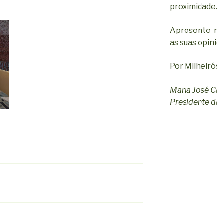
proximidade.
Apresente-n
as suas opin
Por Milheiró
Maria José C
Presidente da