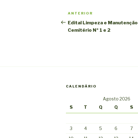
Navegação
Conteúdo
ANTERIOR
de
anterior
Edital Limpeza e Manutenção
Cemitério Nº 1 e 2
artigos
CALENDÁRIO
Agosto 2026
S
T
Q
Q
S
3
4
5
6
7