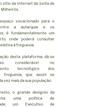
 sítio da Internet da Junta de
 Milheirós.
espaço vocacionado para o
entre a autarquia e os
ses; é fundamentalmente um
rto, onde poderá consultar
elativa à freguesia.
ação desta plataforma, dá-se
o considerável no
imento tecnológico dos
a freguesia, que assim se
a vez mais da sua população.
resto, o grande desígnio da
nta: uma política de
iedade; um Executivo de