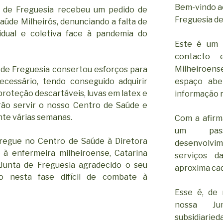
Bem-vindo ao
 de Freguesia recebeu um pedido de
Freguesia de
aúde Milheirós, denunciando a falta de
vidual e coletiva face à pandemia do
Este é um 
contacto 
Milheiroen
a de Freguesia consertou esforços para
espaço abe
cessário, tendo conseguido adquirir
proteção descartáveis, luvas em latex e
informação r
irão servir o nosso Centro de Saúde e
nte várias semanas.
Com a afirm
um pass
tregue no Centro de Saúde à Diretora
desenvolv
e à enfermeira milheiroense, Catarina
serviços d
 Junta de Freguesia agradecido o seu
aproxima cad
o nesta fase difícil de combate à
Esse é, de 
nossa Ju
subsidiar