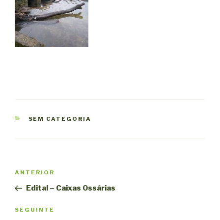
CATEGORIAS
SEM CATEGORIA
Navegação
Conteúdo
ANTERIOR
de
anterior
Edital – Caixas Ossárias
artigos
Conteúdo
SEGUINTE