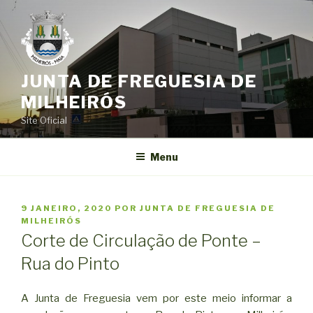
Saltar
para
o
conteúdo
JUNTA DE FREGUESIA DE
MILHEIRÓS
Site Oficial
Menu
PUBLICADO
9 JANEIRO, 2020
POR
JUNTA DE FREGUESIA DE
EM
MILHEIRÓS
Corte de Circulação de Ponte –
Rua do Pinto
A Junta de Freguesia vem por este meio informar a