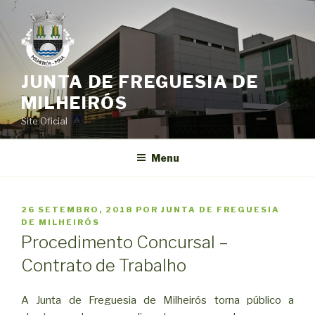
Saltar
para
o
conteúdo
JUNTA DE FREGUESIA DE
MILHEIRÓS
Site Oficial
Menu
PUBLICADO
26 SETEMBRO, 2018
POR
JUNTA DE FREGUESIA
EM
DE MILHEIRÓS
Procedimento Concursal –
Contrato de Trabalho
A Junta de Freguesia de Milheirós torna público a