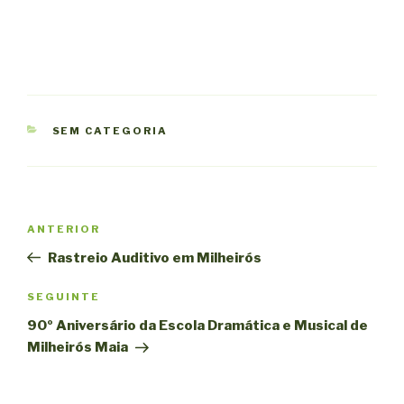
CATEGORIAS
SEM CATEGORIA
Navegação
Conteúdo
ANTERIOR
de
anterior
Rastreio Auditivo em Milheirós
artigos
Conteúdo
SEGUINTE
seguinte
90º Aniversário da Escola Dramática e Musical de
Milheirós Maia