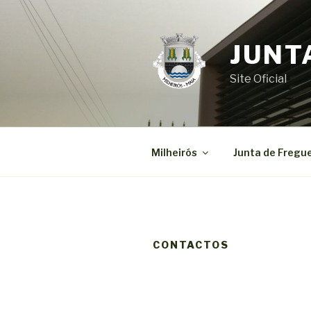
Saltar
para
o
JUNT
conteúdo
Site Oficial
Milheirós
Junta de Fregu
CONTACTOS