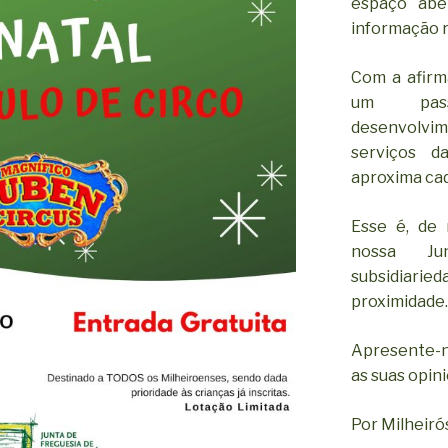
espaço abe
informação r
Com a afirm
um pass
desenvolv
serviços d
aproxima cad
Esse é, de 
nossa Ju
subsidiar
proximidade.
Apresente-n
as suas opin
Por Milheiró