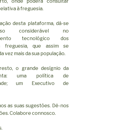
rto, onde poderá consultar
elativa à freguesia.
ação desta plataforma, dá-se
o considerável no
imento tecnológico dos
a freguesia, que assim se
a vez mais da sua população.
resto, o grande desígnio da
nta: uma política de
iedade; um Executivo de
os as suas sugestões. Dê-nos
iões. Colabore connosco.
s.