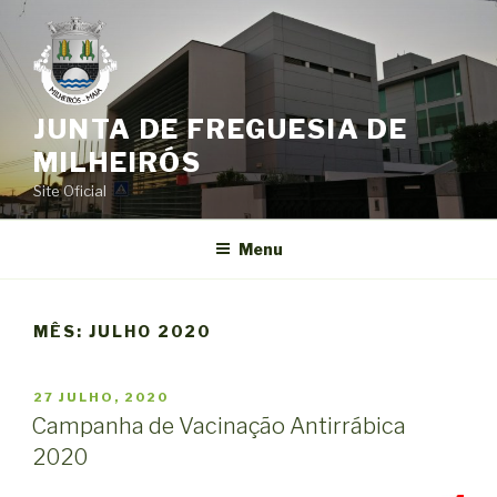
Saltar
para
o
conteúdo
JUNTA DE FREGUESIA DE
MILHEIRÓS
Site Oficial
Menu
MÊS:
JULHO 2020
PUBLICADO
27 JULHO, 2020
EM
Campanha de Vacinação Antirrábica
2020