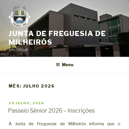
Saltar
para
o
conteúdo
JUNTA DE FREGUESIA DE
MILHEIRÓS
Site Oficial
Menu
MÊS:
JULHO 2026
PUBLICADO
29 JULHO, 2026
EM
Passeio Sénior 2026 – Inscrições
A Junta de Freguesia de Milheirós informa que o