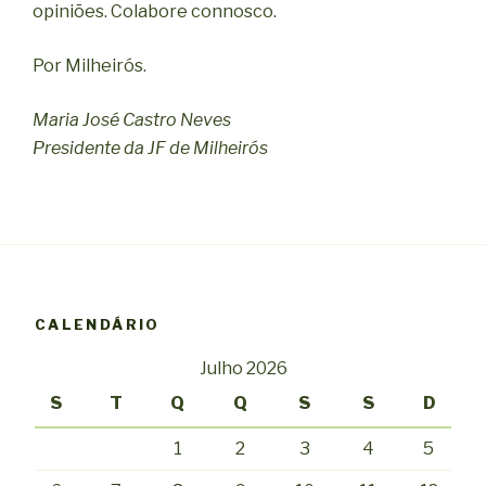
opiniões. Colabore connosco.
Por Milheirós.
Maria José Castro Neves
Presidente da JF de Milheirós
CALENDÁRIO
Julho 2026
S
T
Q
Q
S
S
D
1
2
3
4
5