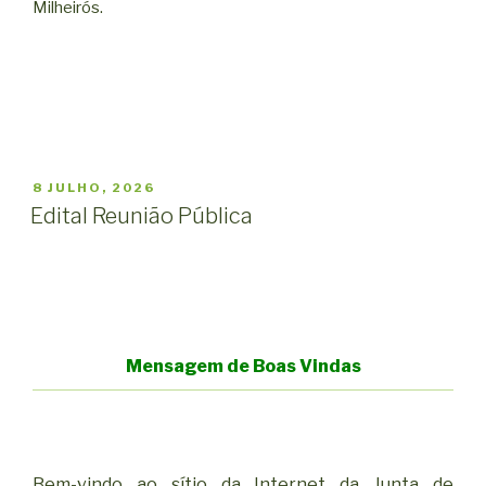
Milheirós.
PUBLICADO
8 JULHO, 2026
EM
Edital Reunião Pública
Mensagem de Boas Vindas
Bem-vindo ao sítio da Internet da Junta de