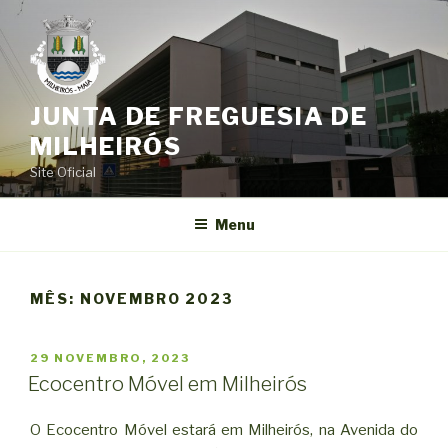
Saltar
para
o
conteúdo
JUNTA DE FREGUESIA DE
MILHEIRÓS
Site Oficial
Menu
MÊS:
NOVEMBRO 2023
PUBLICADO
29 NOVEMBRO, 2023
EM
Ecocentro Móvel em Milheirós
O Ecocentro Móvel estará em Milheirós, na Avenida do