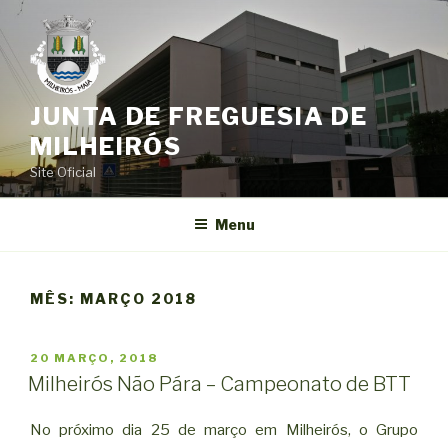
Saltar
para
o
conteúdo
JUNTA DE FREGUESIA DE
MILHEIRÓS
Site Oficial
Menu
MÊS:
MARÇO 2018
PUBLICADO
20 MARÇO, 2018
EM
Milheirós Não Pára – Campeonato de BTT
No próximo dia 25 de março em Milheirós, o Grupo