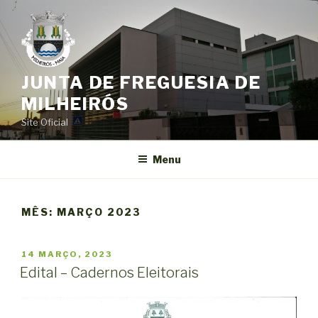
Saltar
para
o
conteúdo
JUNTA DE FREGUESIA DE
MILHEIRÓS
Site Oficial
Menu
MÊS:
MARÇO 2023
PUBLICADO
14 MARÇO, 2023
EM
Edital – Cadernos Eleitorais