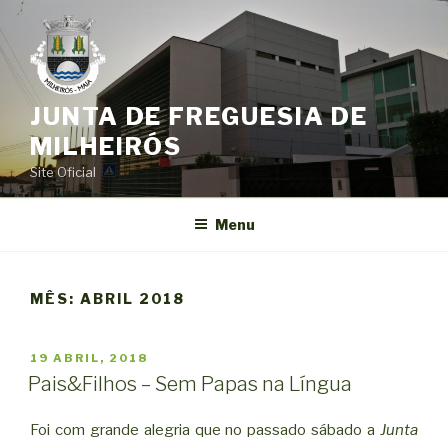
Saltar
para
o
conteúdo
JUNTA DE FREGUESIA DE
MILHEIRÓS
Site Oficial
Menu
MÊS:
ABRIL 2018
PUBLICADO
19 ABRIL, 2018
EM
Pais&Filhos – Sem Papas na Língua
Foi com grande alegria que no passado sábado a
Junta