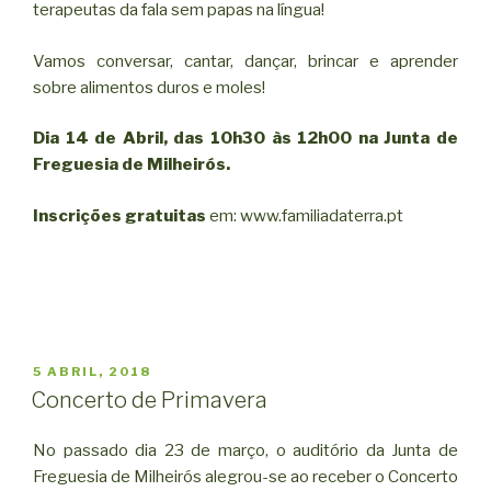
terapeutas da fala sem papas na língua!
Vamos conversar, cantar, dançar, brincar e aprender
sobre alimentos duros e moles!
Dia 14 de Abril, das 10h30 às 12h00 na Junta de
Freguesia de Milheirós.
Inscrições gratuitas
em: www.familiadaterra.pt
PUBLICADO
5 ABRIL, 2018
EM
Concerto de Primavera
No passado dia 23 de março, o auditório da Junta de
Freguesia de Milheirós alegrou-se ao receber o Concerto