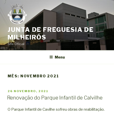
Saltar
para
o
conteúdo
JUNTA DE FREGUESIA DE
MILHEIRÓS
Site Oficial
Menu
MÊS:
NOVEMBRO 2021
PUBLICADO
26 NOVEMBRO, 2021
EM
Renovação do Parque Infantil de Calvilhe
O Parque Infantil de Cavilhe sofreu obras de reabilitação.