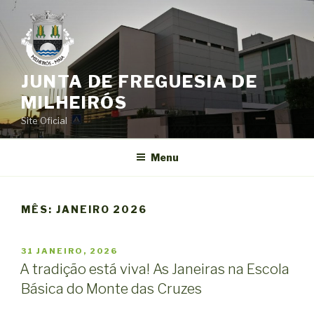
Saltar
para
o
conteúdo
JUNTA DE FREGUESIA DE
MILHEIRÓS
Site Oficial
Menu
MÊS:
JANEIRO 2026
PUBLICADO
31 JANEIRO, 2026
EM
A tradição está viva! As Janeiras na Escola
Básica do Monte das Cruzes