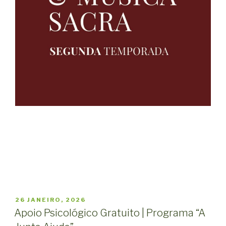
PUBLICADO
26 JANEIRO, 2026
EM
Apoio Psicológico Gratuito | Programa “A