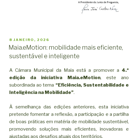
PUBLICADO
8 JANEIRO, 2026
EM
Maia.eMotion: mobilidade mais eficiente,
sustentável e inteligente
A Câmara Municipal da Maia está a promover a
4.ª
edição da iniciativa Maia.eMotion
, este ano
subordinada ao tema
“Eficiência, Sustentabilidade e
Inteligência na Mobilidade”
.
À semelhança das edições anteriores, esta iniciativa
pretende fomentar a reflexão, a participação e a partilha
de boas práticas em matéria de mobilidade sustentável,
promovendo soluções mais eficientes, inovadoras e
ajustadas aos desafios atuais dos territórios.