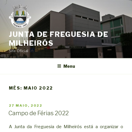
Saltar
para
o
conteúdo
JUNTA DE FREGUESIA DE
MILHEIRÓS
Site Oficial
Menu
MÊS:
MAIO 2022
PUBLICADO
27 MAIO, 2022
EM
Campo de Férias 2022
A Junta da Freguesia de Milheirós está a organizar o