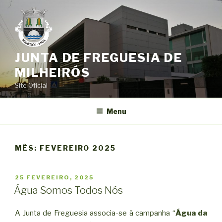
Saltar
para
o
conteúdo
JUNTA DE FREGUESIA DE
MILHEIRÓS
Site Oficial
Menu
MÊS:
FEVEREIRO 2025
PUBLICADO
25 FEVEREIRO, 2025
EM
Água Somos Todos Nós
A Junta de Freguesia associa-se à campanha “
Água da