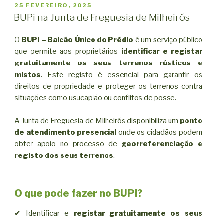
PUBLICADO
25 FEVEREIRO, 2025
EM
BUPi na Junta de Freguesia de Milheirós
O
BUPi – Balcão Único do Prédio
é um serviço público
que permite aos proprietários
identificar e registar
gratuitamente os seus terrenos rústicos e
mistos
. Este registo é essencial para garantir os
direitos de propriedade e proteger os terrenos contra
situações como usucapião ou conflitos de posse.
A Junta de Freguesia de Milheirós disponibiliza um
ponto
de atendimento presencial
onde os cidadãos podem
obter apoio no processo de
georreferenciação e
registo dos seus terrenos
.
O que pode fazer no BUPi?
✔ Identificar e
registar gratuitamente os seus