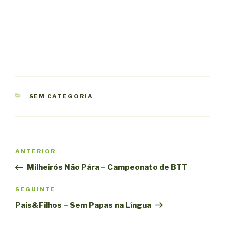
CATEGORIAS
SEM CATEGORIA
Navegação
Conteúdo
ANTERIOR
de
anterior
Milheirós Não Pára – Campeonato de BTT
artigos
Conteúdo
SEGUINTE
seguinte
Pais&Filhos – Sem Papas na Língua