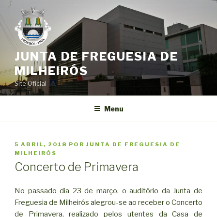
Saltar
para
o
conteúdo
JUNTA DE FREGUESIA DE
MILHEIRÓS
Site Oficial
Menu
PUBLICADO
5 ABRIL, 2018
POR
JUNTA DE FREGUESIA DE
EM
MILHEIRÓS
Concerto de Primavera
No passado dia 23 de março, o auditório da Junta de
Freguesia de Milheirós alegrou-se ao receber o Concerto
de Primavera, realizado pelos utentes da Casa de