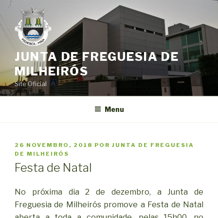
Saltar
para
o
conteúdo
JUNTA DE FREGUESIA DE
MILHEIRÓS
Site Oficial
Menu
PUBLICADO
26 NOVEMBRO, 2018
POR
JUNTA DE FREGUESIA
EM
DE MILHEIRÓS
Festa de Natal
No próxima dia 2 de dezembro, a Junta de
Freguesia de Milheirós promove a Festa de Natal
aberta a toda a comunidade, pelas 15h00, no