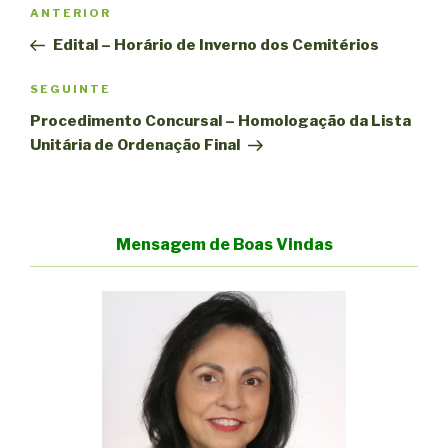
Navegação
Conteúdo
ANTERIOR
de
anterior
Edital – Horário de Inverno dos Cemitérios
artigos
Conteúdo
SEGUINTE
seguinte
Procedimento Concursal – Homologação da Lista
Unitária de Ordenação Final
Mensagem de Boas Vindas